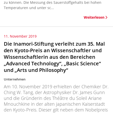
zu können. Die Messung des Sauerstoffgehalts bei hohen
Temperaturen und unter sc...
Weiterlesen
11. November 2019
Die Inamori-Stiftung verleiht zum 35. Mal
den Kyoto-Preis an Wissenschaftler und
Wissenschaftlerin aus den Bereichen
„Advanced Technology“, „Basic Science“
und „Arts und Philosophy“
Unternehmen
Am 10. November 2019 erhielten der Chemiker Dr.
Ching W. Tang, der Astrophysiker Dr. James Gunn
und die Gründerin des Théâtre du Soleil Ariane
Mnouchkine in der alten japanischen Kaiserstadt
den Kyoto-Preis. Dieser gilt neben dem Nobelpreis