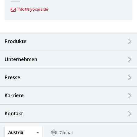
Automotive Komponenten
info@kyocera.de
Industriewerkzeuge
Elektronische Komponenten & Geräte
Produkte
Industrielle Druck-Komponenten
Unternehmen
LCDs und Touch Solutions
Presse
Optische Komponenten
Photovoltaiksysteme
Karriere
Uhren- und Schmuckindustrie
Kontakt
Küchenprodukte
Austria
Global