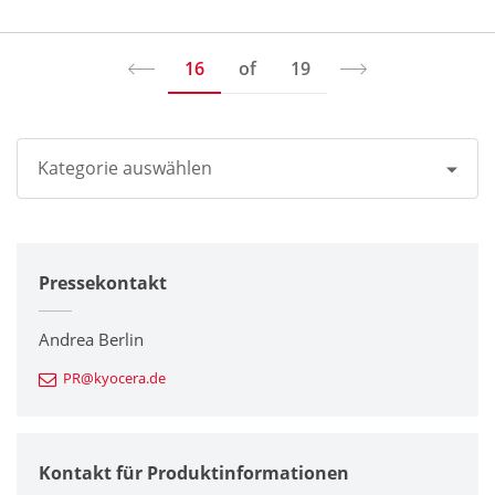
16
of
19
Kategorie auswählen
Alle
Pressekontakt
Unternehmen
Drucker / Multifunktionsgeräte
Andrea Berlin
PR@kyocera.de
Feinkeramik-Komponenten
Halbleiterkomponenten
Kontakt für Produktinformationen