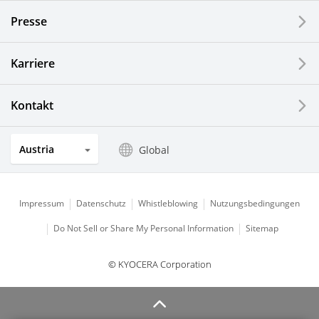
Presse
Optische Komponenten
Photovoltaiksysteme
Karriere
Uhren- und Schmuckindustrie
Kontakt
Küchenprodukte
Austria
Global
Impressum
Datenschutz
Whistleblowing
Nutzungsbedingungen
Do Not Sell or Share My Personal Information
Sitemap
© KYOCERA Corporation