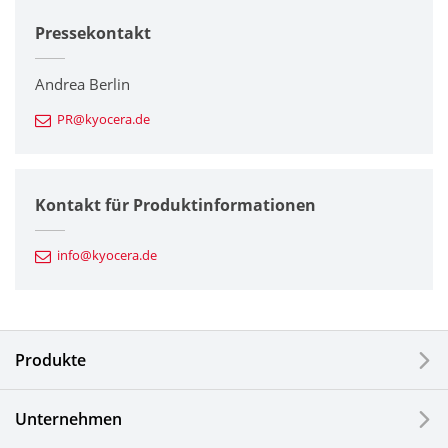
Pressekontakt
Unternehmen
Drucker / Multifunktionsgeräte
Andrea Berlin
PR@kyocera.de
Feinkeramik-Komponenten
Halbleiterkomponenten
Kontakt für Produktinformationen
Automotive Komponenten
info@kyocera.de
Industriewerkzeuge
Elektronische Komponenten & Geräte
Produkte
Industrielle Druck-Komponenten
Unternehmen
LCDs und Touch Solutions