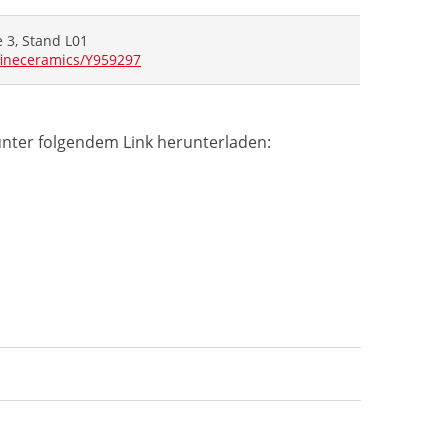
 3, Stand L01
fineceramics/Y959297
unter folgendem Link herunterladen: