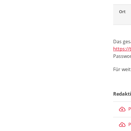
Ort
Das ges
https:/
Passwor
Für wei
Redakt
P
P