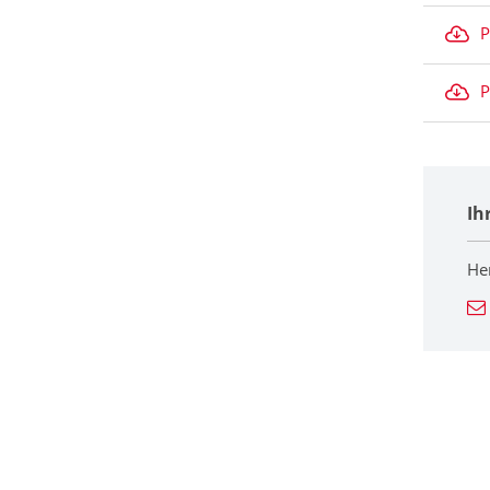
P
P
Ih
He