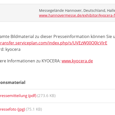
Messegelände Hannover, Deutschland, Halle
www.hannovermesse.de/exhibitor/kyocera-
amte Bildmaterial zu dieser Presseinformation können Sie 
/transfer.serviceplan.com/index.php/s/UVEzW00Q0lcVIrE
d: kyocera
tere Informationen zu KYOCERA:
www.kyocera.de
ionsmaterial
ressemitteilung (pdf)
(273.6 KB)
ressefoto (jpg)
(75.1 KB)