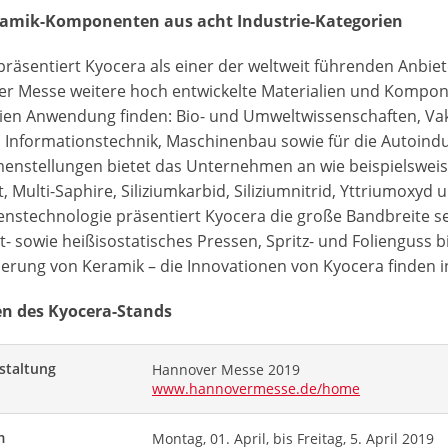
ramik-Komponenten aus acht Industrie-Kategorien
räsentiert Kyocera als einer der weltweit führenden Anbi
r Messe weitere hoch entwickelte Materialien und Komponen
ien Anwendung finden: Bio- und Umweltwissenschaften, Vak
, Informationstechnik, Maschinenbau sowie für die Autoind
nstellungen bietet das Unternehmen an wie beispielsweis
t, Multi-Saphire, Siliziumkarbid, Siliziumnitrid, Yttriumoxy
enstechnologie präsentiert Kyocera die große Bandbreite s
lt- sowie heißisostatisches Pressen, Spritz- und Foliengus
sierung von Keramik – die Innovationen von Kyocera finden 
n des Kyocera-Stands
staltung
Hannover Messe 2019
www.hannovermesse.de/home
m
Montag, 01. April, bis Freitag, 5. April 2019