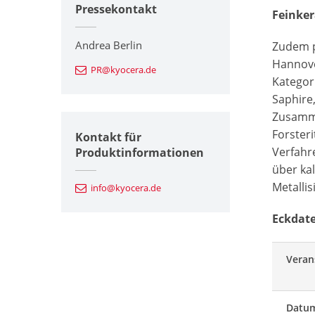
Pressekontakt
Feinke
Andrea Berlin
Zudem p
Hannove
PR@kyocera.de
Kategor
Saphire
Zusamme
Forsteri
Kontakt für
Verfahr
Produktinformationen
über ka
Metalli
info@kyocera.de
Eckdate
Veran
Datu