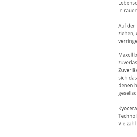
Lebensd
in raue
Auf der
ziehen,
verring
Maxell 
zuverlä
Zuverlä
sich da
denen h
gesellsc
Kyocera
Technol
Vielzah