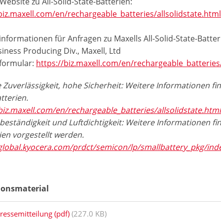
Website zu All-Solid-State-Batterien:
biz.maxell.com/en/rechargeable_batteries/allsolidstate.htm
nformationen für Anfragen zu Maxells All-Solid-State-Batter
iness Producing Div., Maxell, Ltd
formular:
https://biz.maxell.com/en/rechargeable_batterie
Zuverlässigkeit, hohe Sicherheit: Weitere Informationen fin
tterien.
biz.maxell.com/en/rechargeable_batteries/allsolidstate.htm
beständigkeit und Luftdichtigkeit: Weitere Informationen fi
ien vorgestellt werden.
/global.kyocera.com/prdct/semicon/lp/smallbattery_pkg/ind
ionsmaterial
ressemitteilung (pdf)
(227.0 KB)