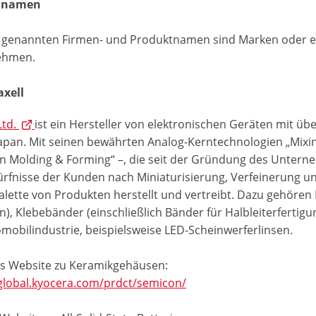
nnamen
r genannten Firmen- und Produktnamen sind Marken oder e
ehmen.
xell
Ltd.
ist ein Hersteller von elektronischen Geräten mit üb
Japan. Mit seinen bewährten Analog-Kerntechnologien „Mixin
on Molding & Forming“ –, die seit der Gründung des Unterne
ürfnisse der Kunden nach Miniaturisierung, Verfeinerung u
alette von Produkten herstellt und vertreibt. Dazu gehören I
en), Klebebänder (einschließlich Bänder für Halbleiterfert
omobilindustrie, beispielsweise LED-Scheinwerferlinsen.
s Website zu Keramikgehäusen:
/global.kyocera.com/prdct/semicon/