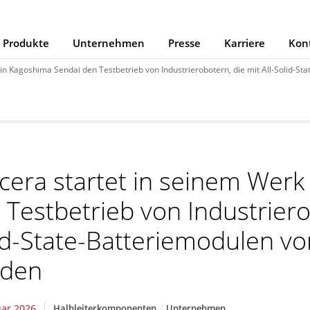
Produkte
Unternehmen
Presse
Karriere
Kon
agoshima Sendai den Testbetrieb von Industrierobotern, die mit All-Solid-State-Batteriemodu
cera startet in seinem Werk
 Testbetrieb von Industrierob
id-State-Batteriemodulen vo
rden
uar 2026
Halbleiterkomponenten
Unternehmen