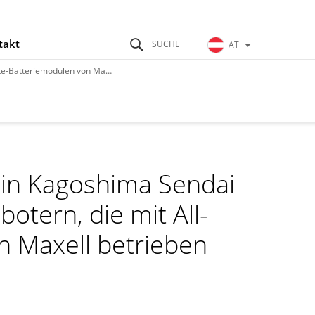
takt
AT
len von Maxell betrieben werden
 in Kagoshima Sendai
otern, die mit All-
n Maxell betrieben