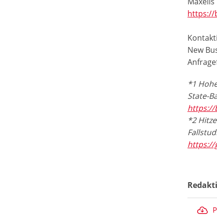
Maxells 
https://
Kontakti
New Bus
Anfrage
*1 Hohe 
State-Ba
https://
*2 Hitze
Fallstud
https:/
Redakt
P