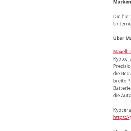
Marke
Die hie
Untern
Über Ma
Maxell, 
Kyoto, 
Precisi
die Bed
breite P
Batteri
die Aut
Kyocera
https:/