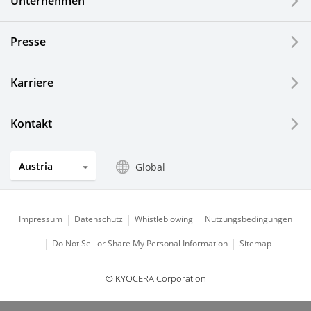
Unternehmen
Feinkeramik-Komponenten
Presse
Halbleiterkomponenten
Karriere
Automotive Komponenten
Kontakt
Industriewerkzeuge
Austria
Global
Elektronische Komponenten & Geräte
Industrielle Druck-Komponenten
Impressum
Datenschutz
Whistleblowing
Nutzungsbedingungen
LCDs und Touch Solutions
Do Not Sell or Share My Personal Information
Sitemap
Optische Komponenten
© KYOCERA Corporation
Photovoltaiksysteme