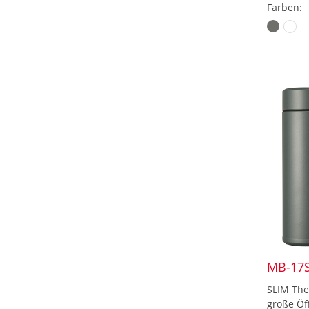
Farben:
MB-17S
SLIM The
große Öf