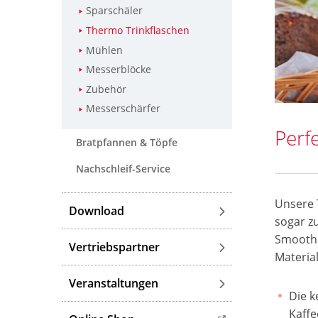
Sparschäler
Thermo Trinkflaschen
Mühlen
Messerblöcke
Zubehör
Messerschärfer
Perf
Bratpfannen & Töpfe
Nachschleif-Service
Unsere T
Download
sogar z
Smoothi
Vertriebspartner
Materia
Veranstaltungen
Die k
Kaffe