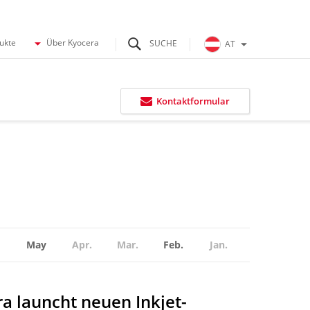
dukte
Über Kyocera
AT
Kontaktformular
May
Apr.
Mar.
Feb.
Jan.
a launcht neuen Inkjet-