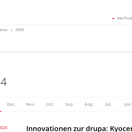
Alle Pro
esse
2024
24
Dec.
Nov.
Oct.
Sep.
Aug.
Jul.
Jun.
Innovationen zur drupa: Kyocer
2024