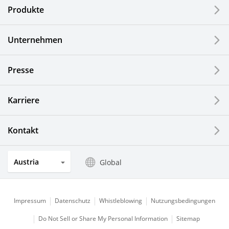
Produkte
Industrielle Druck-Komponenten
Unternehmen
LCDs und Touch Solutions
Presse
Optische Komponenten
Photovoltaiksysteme
Karriere
Uhren- und Schmuckindustrie
Kontakt
Küchenprodukte
Austria
Global
Impressum
Datenschutz
Whistleblowing
Nutzungsbedingungen
Do Not Sell or Share My Personal Information
Sitemap