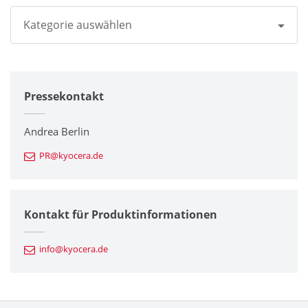
Kategorie auswählen
Alle
Pressekontakt
Unternehmen
Drucker / Multifunktionsgeräte
Andrea Berlin
PR@kyocera.de
Feinkeramik-Komponenten
Halbleiterkomponenten
Kontakt für Produktinformationen
Automotive Komponenten
info@kyocera.de
Industriewerkzeuge
Elektronische Komponenten & Geräte